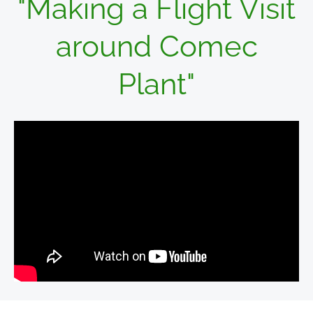
"Making a Flight Visit
around Comec
Plant"