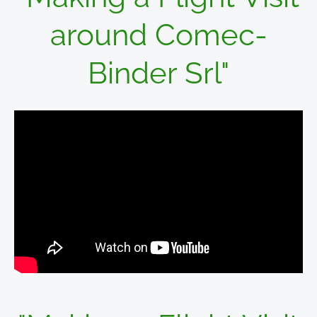
around Comec-
Binder Srl"