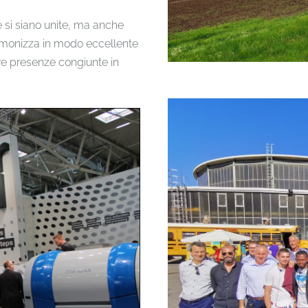
e si siano unite, ma anche
 armonizza in modo eccellente
tre presenze congiunte in