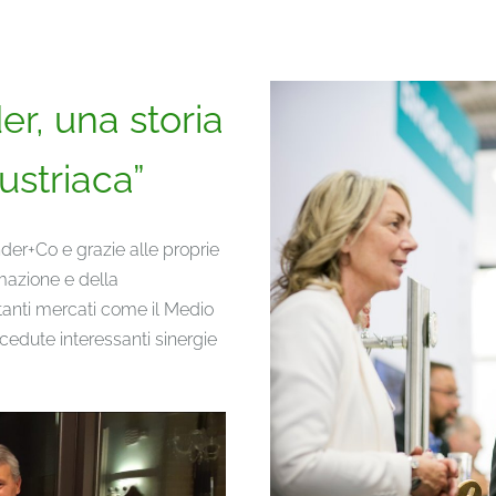
r, una storia
ustriaca”
der+Co e grazie alle proprie
azione e della
tanti mercati come il Medio
cedute interessanti sinergie