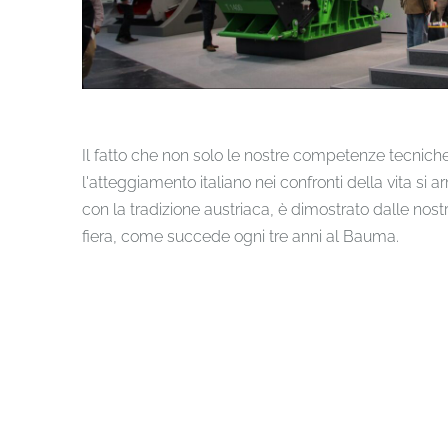
Il fatto che non solo le nostre competenze tecnich
l'atteggiamento italiano nei confronti della vita si
con la tradizione austriaca, è dimostrato dalle nos
fiera, come succede ogni tre anni al Bauma.