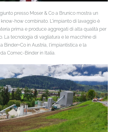
ongiunto presso Moser & Co a Brunico mostra un
 know-how combinato. L'impianto di lavaggio è
teria prima e produce aggregati di alta qualità per
o. La tecnologia di vagliatura e le macchine di
Binder+Co in Austria, l'impiantistica e la
da Comec-Binder in Italia.