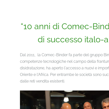
“10 anni di Comec-Binde
di successo italo-a
Dal 2011, la Comec-Binder fa parte del gruppo Bin
competenze tecnologiche nel campo della frantum
disidratazione, ha aperto l'accesso a nuovi e impor
Oriente e l'Africa. Per entrambe le società sono suc
dalle reti vendita esistenti.