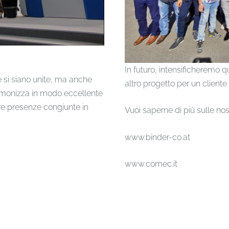
In futuro, intensificheremo 
e si siano unite, ma anche
altro progetto per un cliente
 armonizza in modo eccellente
tre presenze congiunte in
Vuoi saperne di più sulle nost
www.binder-co.at
www.comec.it