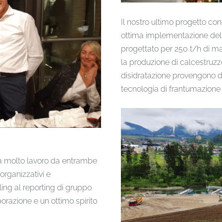
Il nostro ultimo progetto c
ottima implementazione del
progettato per 250 t/h di ma
la produzione di calcestruzz
disidratazione provengono da 
tecnologia di frantumazione 
ica molto lavoro da entrambe
 organizzativi e
ing al reporting di gruppo
borazione e un ottimo spirito