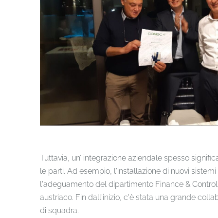
Tuttavia, un’ integrazione aziendale spesso signif
le parti. Ad esempio, l'installazione di nuovi sistemi
l'adeguamento del dipartimento Finance & Controll
austriaco. Fin dall'inizio, c'è stata una grande colla
di squadra.