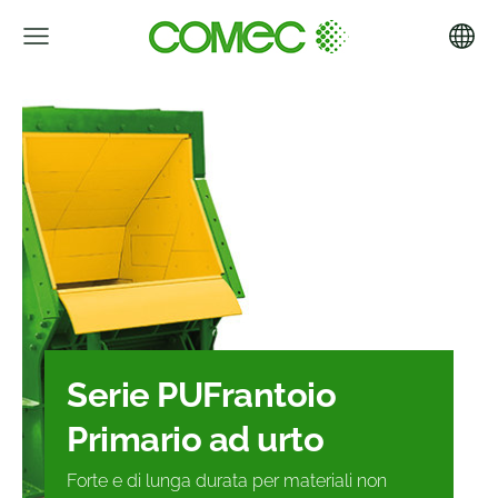
Serie PU
Frantoio
Primario ad urto
Forte e di lunga durata per materiali non